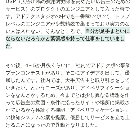
DSP（広告出稿の費用対効果を高めたい広告主のための
サービス）のプロダクトのエンジニアとして入った時で
す。アドテクスタジオの中でも一番稼いでいて、トップ
レベルのエンジニアが少数精鋭で集まっており実力のな
い人は入れない、そんなところで、
自分が足手まといに
ならないだろうかと緊張感を持って仕事をしていまし
た
。
その後、4～5か月後くらいに、社内でアドテク版の事業
プランコンテストがあり、そこにアイデアを出して、優
勝したんです。社内では、大手広告主と取り引きをして
いきたい、というニーズがあり、アドベリフィケーショ
ンをなんとかするため、今までとは少し異なる構想を作
って広告主の意図・条件に沿ったサイトや場所に掲載さ
れているかを検証する機能「アドベリフィケーション」
の検知システムの案を提案。優勝してサービスを立ち上
げることになったので異動となりました。