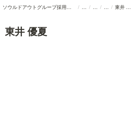
/
/
/
/
ソウルドアウトグループ採用情報
東井 優夏
東井 優夏