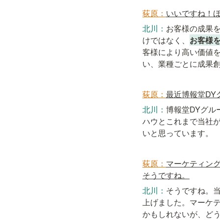
荻原：
いいですね！
北川：
お客様の成果
けではなく、
お客様
客様により高い価値
い、業種ごとに成果
荻原：
最近博報堂D
北川：
博報堂DYグ
ハウとこれまで当社
いと思っています。
荻原：
マーケティン
そうですね。
北川：
そうですね。当
上げました。マーケ
かもしれないが、ど