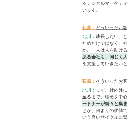
るデジタルマーケテ
います。
荻原：
どういったお
北川：
成長したい、
ためだけではなく、
か、「人は人を助け
ある会社も、同じく
を支援していきたい
荻原：
そういったお
北川：
まず、社内外
至るまで、理念を中
ートナーが続々と集
とが、何よりの価値
いう良いサイクルに