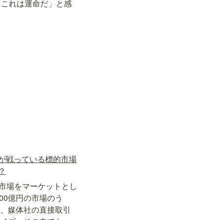
「これは運命だ」と感
が戦っている標的市場
？
告市場をマーケットとし
00億円の市場のう
億、媒体社の直接取引