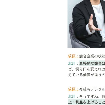
荻原：
競合企業の状
北川：
直接的な競合
ど、切り口を変えれ
えている価値が違う
荻原：
今後もデジタ
北川：
そうですね。特
上・利益を上げるこ