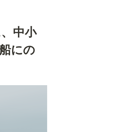
に、中小
船にの
。