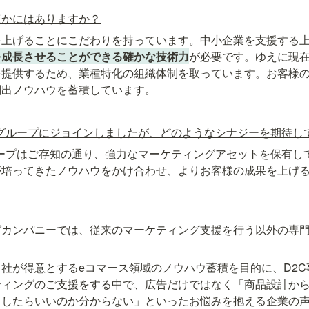
ほかにはありますか？
を上げることにこだわりを持っています。中小企業を支援する
を成長させることができる確かな技術力
が必要です。ゆえに現
を提供するため、業種特化の組織体制を取っています。お客様
創出ノウハウを蓄積しています。
Yグループにジョインしましたが、どのようなシナジーを期待し
ループはご存知の通り、強力なマーケティングアセットを保有し
が培ってきたノウハウをかけ合わせ、よりお客様の成果を上げ
グカンパニーでは、従来のマーケティング支援を行う以外の専
社が得意とするeコマース領域のノウハウ蓄積を目的に、D2
ティングのご支援をする中で、広告だけではなく「商品設計か
うしたらいいのか分からない」といったお悩みを抱える企業の