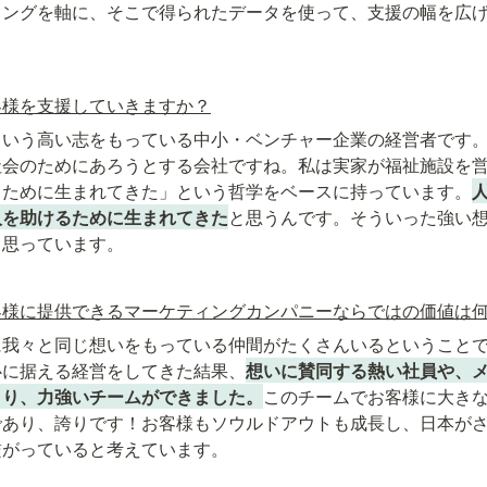
ィングを軸に、そこで得られたデータを使って、支援の幅を広
客様を支援していきますか？
という高い志をもっている中小・ベンチャー企業の経営者です
社会のためにあろうとする会社ですね。私は実家が福祉施設を
るために生まれてきた」という哲学をベースに持っています。
人を助けるために生まれてきた
と思うんです。そういった強い
と思っています。
客様に提供できるマーケティングカンパニーならではの価値は
に我々と同じ想いをもっている仲間がたくさんいるということ
心に据える経営をしてきた結果、
想いに賛同する熱い社員や、
まり、力強いチームができました。
このチームでお客様に大き
であり、誇りです！お客様もソウルドアウトも成長し、日本が
繋がっていると考えています。