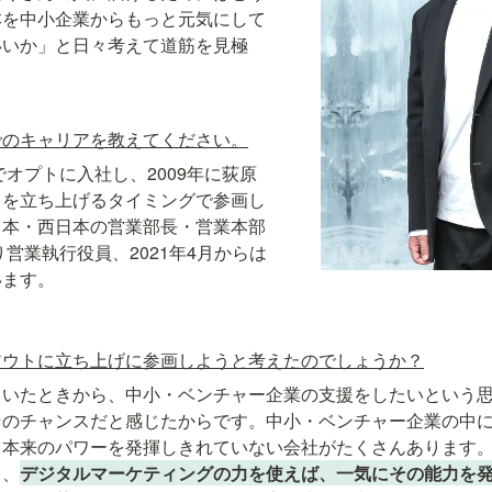
本を中小企業からもっと元気にして
いいか」と日々考えて道筋を見極
。
でのキャリアを教えてください。
卒でオプトに入社し、2009年に荻原
トを立ち上げるタイミングで参画し
日本・西日本の営業部長・営業本部
り営業執行役員、2021年4月からは
います。
アウトに立ち上げに参画しようと考えたのでしょうか？
ていたときから、中小・ベンチャー企業の支援をしたいという
そのチャンスだと感じたからです。中小・ベンチャー企業の中
、本来のパワーを発揮しきれていない会社がたくさんあります
て、
デジタルマーケティングの力を使えば、一気にその能力を