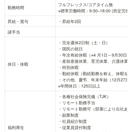
フルフレックス/コアタイム無

勤務時間
※標準労働時間：9:30–18:00 (所定労働時
昇給・賞与
・昇給年2回
諸手当
・完全週休2日制（土・日）

・国民の祝日

・年次有給休暇（※4 月1日～9月30日
・産前産後休業、育児休業、介護休業（
休日・休暇
・特別休暇

・勤続休暇（勤続勤務を称え、休暇を付
・その他、慶弔、年末年始（12月27日-1
※年間休日：125日以上
・各種社会保険完備（TJK）

・リモート勤務手当

・リモート勤務可（部署により出社あり
・副業制度

・社員紹介制度

福利厚生
・従業員貸付制度
