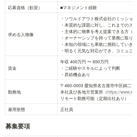
応募資格（歓迎）
■マネジメント経験
・ソウルドアウト株式会社のミッション
・本質的な課題に対し、これまでのスキ
・主体的に物事を考え提案できる方（セ
求める人物像
・オーナーシップを持って業務に取り組
・未知の領域にも果敢に挑戦していきた
・明るく元気な対応ができ、コミュニ
年収 400万円 〜 650万円

賃金
・ご経験やスキルによって判断

・昇給機会あり
〒460-0003 愛知県名古屋市中区錦二丁
勤務地
本社及び各地方営業所（
https://www.sol
リモート勤務可能（定期出社あり）
雇用形態
正社員
募集要項