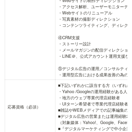
・Webサイトの制作ディレクション

・アクセス解析、ユーザーモニターテス
・Webサイトのリニューアル

・写真素材の撮影ディレクション

・コンテンツライティング、ディレクシ
④CRM支援

・ストーリー設計

・メールマガジンの配信ディレクション
・LINE＠、公式アカウント運用支援など
⑤デジタル広告の運用／コンサルティン
・運用型広告における成果改善の為の
■下記いずれかに該当する方（いずれか2
・Yahoo /Googleの運用経験がある人材

・地方のウェブ専業代理店経験者

・UIターン希望者で専業代理店経験者

応募資格（必須）
■雑誌やWEBメディアでの記事編集の経
■デジタル広告の営業または運用経験2年
（対象媒体：Yahoo!、Google、Faceb
■『デジタルマーケティングで中小企業